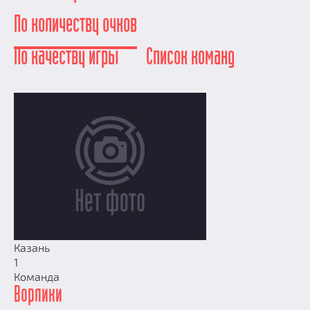
Добавить квест
По количеству очков
Партнерам
По качеству игры
Список команд
Казань
1
Команда
Ворлики