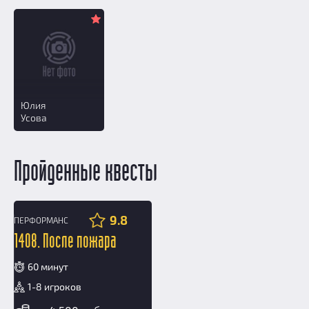
Юлия
Усова
Пройденные квесты
9.8
ПЕРФОРМАНС
12+
1408. После пожара
60 минут
1-8 игроков