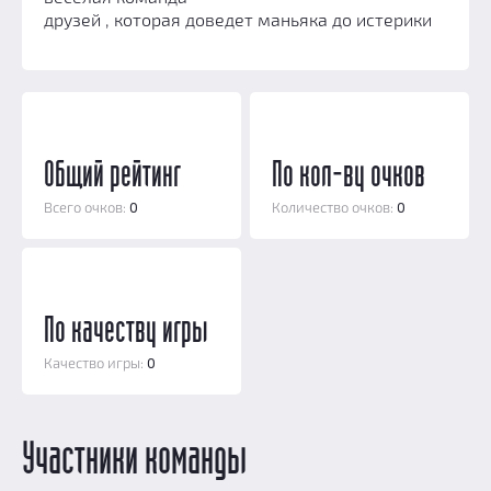
друзей , которая доведет маньяка до истерики
Добавить квест
Партнерам
Общий рейтинг
По кол-ву очков
Всего очков:
0
Количество очков:
0
По качеству игры
Качество игры:
0
Участники команды